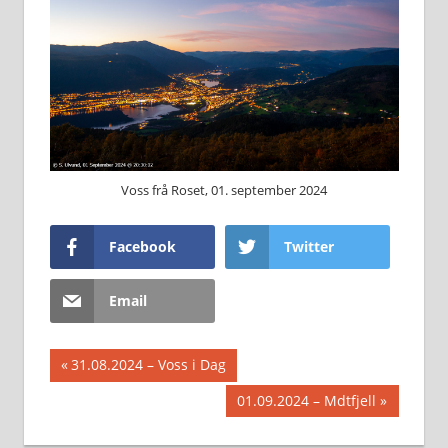
Voss frå Roset, 01. september 2024
Facebook
Twitter
Email
Innleggsnavigasjon
Previous
31.08.2024 – Voss i Dag
Post:
Next
01.09.2024 – Mdtfjell
Post: