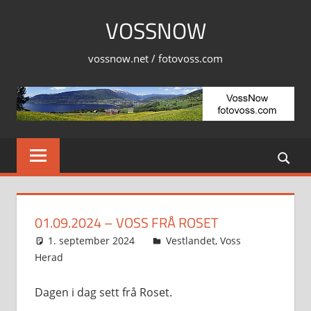
Skip
VOSSNOW
to
content
vossnow.net / fotovoss.com
01.09.2024 – VOSS FRÅ ROSET
1. september 2024
Svein
Vestlandet
,
Voss
Herad
Dagen i dag sett frå Roset.