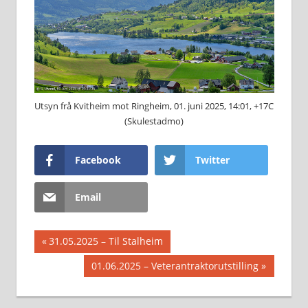
Utsyn frå Kvitheim mot Ringheim, 01. juni 2025, 14:01, +17C
(Skulestadmo)
Facebook
Twitter
Email
Innleggsnavigasjon
Previous
31.05.2025 – Til Stalheim
Post:
Next
01.06.2025 – Veterantraktorutstilling
Post: