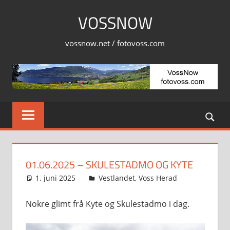
Skip
VOSSNOW
to
content
vossnow.net / fotovoss.com
01.06.2025 – SKULESTADMO OG KYTE
1. juni 2025
Svein
Vestlandet
,
Voss Herad
Nokre glimt frå Kyte og Skulestadmo i dag.