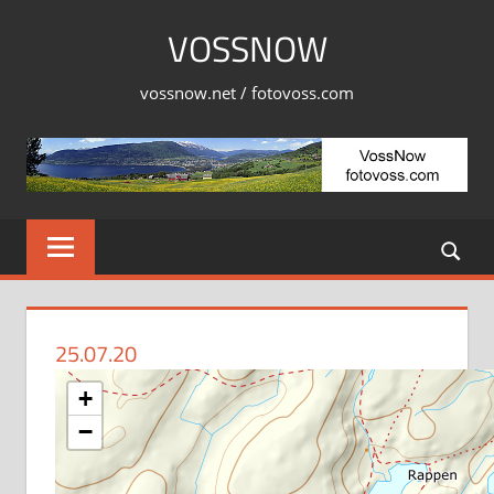
Skip
VOSSNOW
to
content
vossnow.net / fotovoss.com
25.07.20
+
−