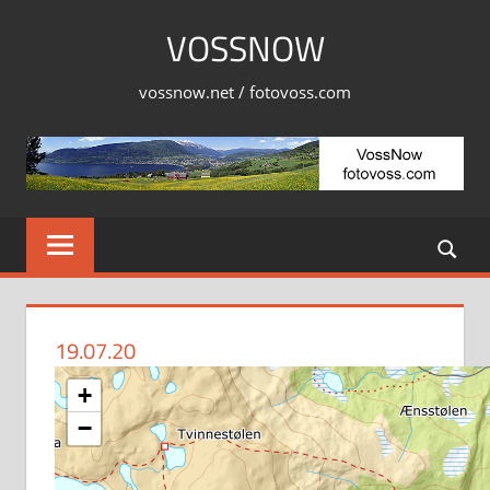
Skip
VOSSNOW
to
content
vossnow.net / fotovoss.com
19.07.20
+
−