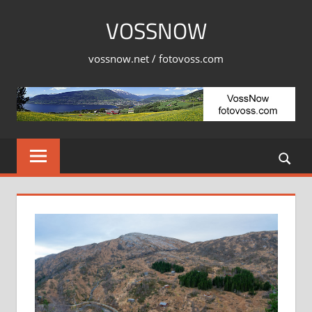
Skip
VOSSNOW
to
content
vossnow.net / fotovoss.com