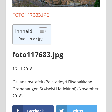
FOTO117683.JPG
Innhald
foto117683.jpg
foto117683.jpg
16.11.2018
Geilane hyttefelt (Bolstadøyri Flisebakkane
Grønehaugen Stølselvi Hatlekinni) (November
2018)
Facebook
Twitter