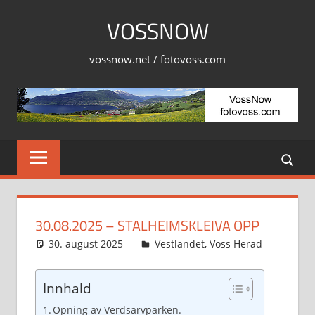
Skip
VOSSNOW
to
content
vossnow.net / fotovoss.com
30.08.2025 – STALHEIMSKLEIVA OPP
30. august 2025
Svein
Vestlandet
,
Voss Herad
Innhald
Opning av Verdsarvparken.