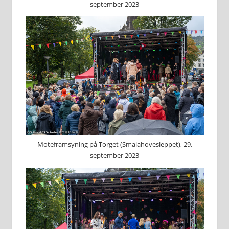
september 2023
Moteframsyning på Torget (Smalahovesleppet), 29.
september 2023