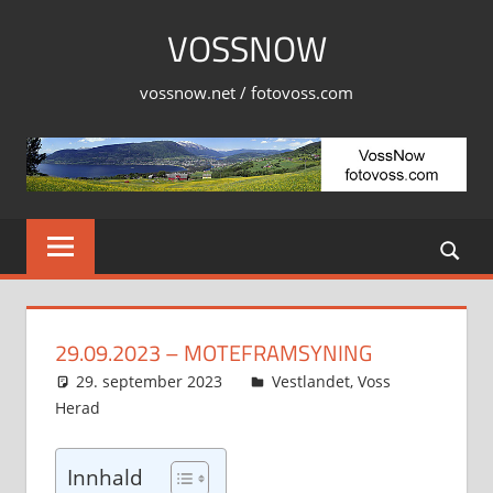
Skip
VOSSNOW
to
content
vossnow.net / fotovoss.com
29.09.2023 – MOTEFRAMSYNING
29. september 2023
Svein
Vestlandet
,
Voss
Herad
Innhald