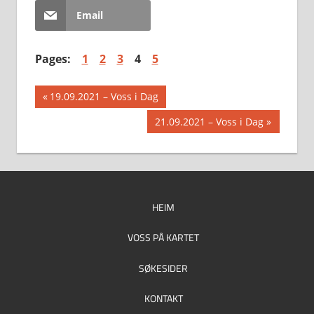
Email
Pages:
1
2
3
4
5
Innleggsnavigasjon
Previous
19.09.2021 – Voss i Dag
Post:
Next
21.09.2021 – Voss i Dag
Post:
HEIM
VOSS PÅ KARTET
SØKESIDER
KONTAKT