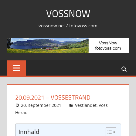
Skip
VOSSNOW
to
content
vossnow.net / fotovoss.com
20.09.2021 – VOSSESTRAND
20. september 2021
Svein
Vestlandet
,
Voss
Herad
Innhald