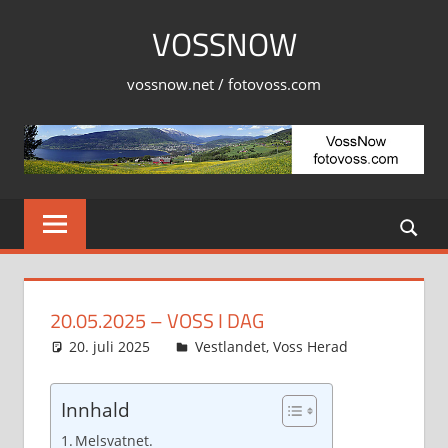
Skip
VOSSNOW
to
content
vossnow.net / fotovoss.com
20.05.2025 – VOSS I DAG
20. juli 2025
Svein
Vestlandet
,
Voss Herad
Innhald
Melsvatnet.