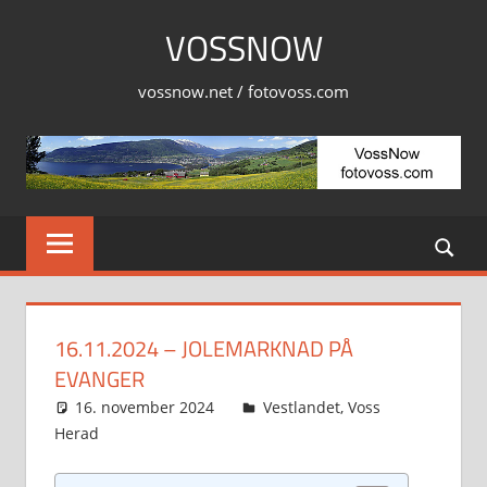
Skip
VOSSNOW
to
content
vossnow.net / fotovoss.com
16.11.2024 – JOLEMARKNAD PÅ
EVANGER
16. november 2024
Svein
Vestlandet
,
Voss
Herad