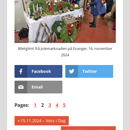
Biletglimt frå Jolemarknaden på Evanger, 16. november
2024
Facebook
Twitter
Email
Pages:
1
2
3
4
5
Innleggsnavigasjon
Previous
15.11.2024 – Voss i Dag
Post: