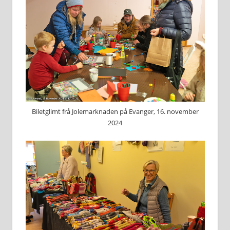
Biletglimt frå Jolemarknaden på Evanger, 16. november
2024