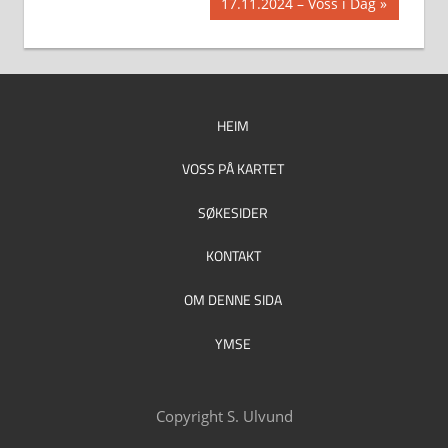
Next
17.11.2024 – Voss i Dag
Post:
HEIM
VOSS PÅ KARTET
SØKESIDER
KONTAKT
OM DENNE SIDA
YMSE
Copyright S. Ulvund