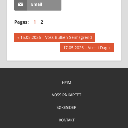
Email
Pages:
1
2
Innleggsnavigasjon
Previous
15.05.2026 – Voss Bulken Seimsgrend
Post:
Next
17.05.2026 – Voss i Dag
Post:
HEIM
VOSS PÅ KARTET
SØKESIDER
KONTAKT