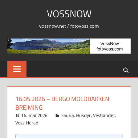
Skip
VOSSNOW
to
content
vossnow.net / fotovoss.com
16.05.2026 – BERGO MOLDBAKKEN
BREIMING
16. mai 2026
Svein
Fauna
,
Husdyr
,
Vestlandet
,
Voss Herad