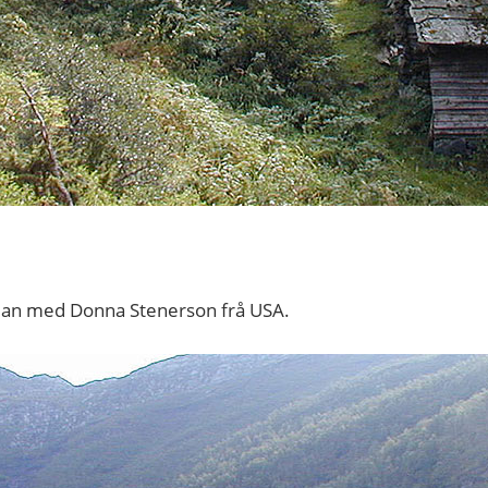
saman med Donna Stenerson frå USA.