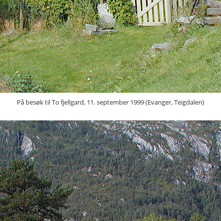
På besøk til To fjellgard, 11. september 1999 (Evanger, Teigdalen)