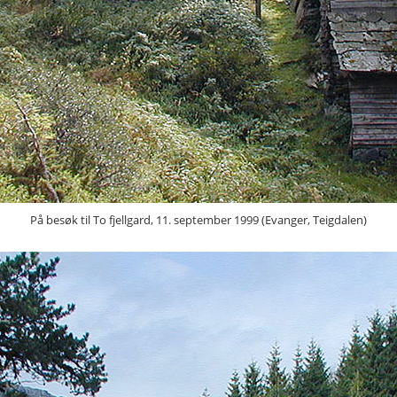
På besøk til To fjellgard, 11. september 1999 (Evanger, Teigdalen)