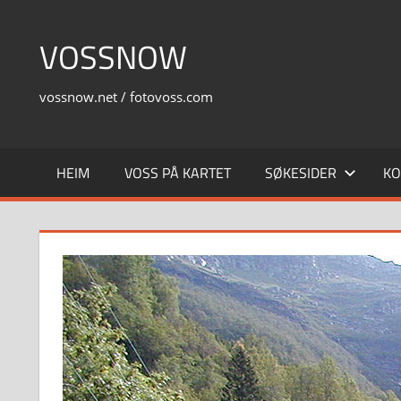
Skip
to
VOSSNOW
content
vossnow.net / fotovoss.com
HEIM
VOSS PÅ KARTET
SØKESIDER
KO