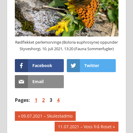
Rødflekket perlemorvinge (Boloria euphrosyne) oppunder
Styveshorgi, 10. juli 2021, 13:20 (Fauna Sommerfugler)
Facebook
Twitter
Email
Pages:
1
2
3
4
Innleggsnavigasjon
Previous
09.07.2021 – Skulestadmo
Post:
Next
11.07.2021 – Voss frå Roset