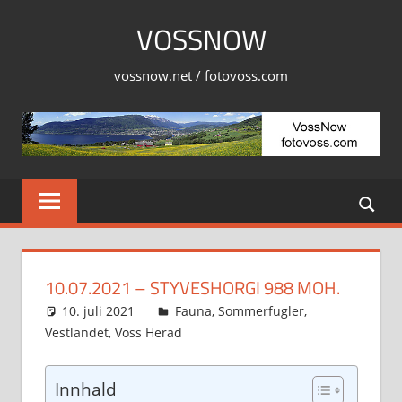
Skip
VOSSNOW
to
content
vossnow.net / fotovoss.com
10.07.2021 – STYVESHORGI 988 MOH.
10. juli 2021
Svein
Fauna
,
Sommerfugler
,
Vestlandet
,
Voss Herad
Innhald