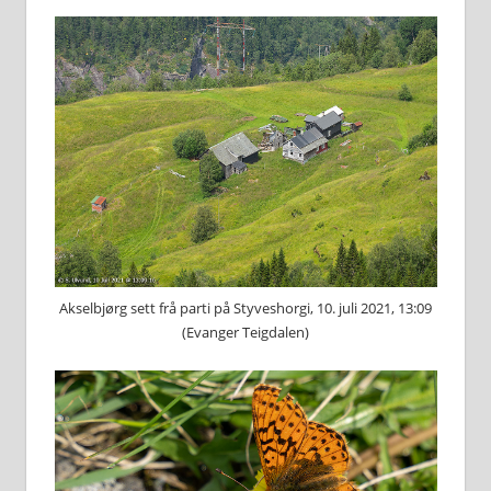
Akselbjørg sett frå parti på Styveshorgi, 10. juli 2021, 13:09
(Evanger Teigdalen)