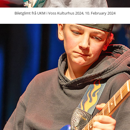
Biletglimt frå UKM i Voss Kulturhus 2024, 10. February 2024