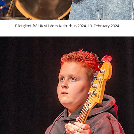
Biletglimt frå UKM i Voss Kulturhus 2024, 10. February 2024