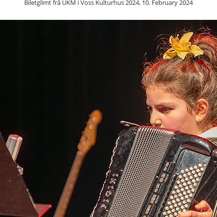
Biletglimt frå UKM i Voss Kulturhus 2024, 10. February 2024