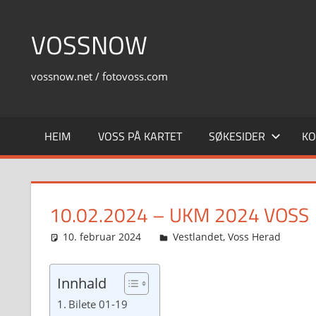
Skip
to
VOSSNOW
content
vossnow.net / fotovoss.com
HEIM
VOSS PÅ KARTET
SØKESIDER
KO
10.02.2024 – UKM 2024 VOSS
10. februar 2024
Svein
Vestlandet
,
Voss Herad
Innhald
Bilete 01-19