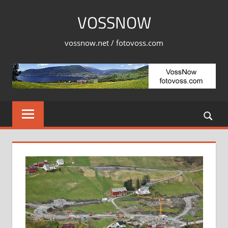
Skip
VOSSNOW
to
content
vossnow.net / fotovoss.com