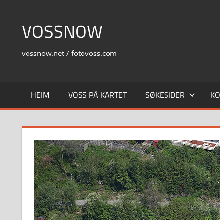
Skip
to
VOSSNOW
content
vossnow.net / fotovoss.com
HEIM
VOSS PÅ KARTET
SØKESIDER
KO