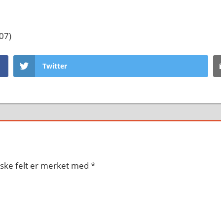
07)
Twitter
iske felt er merket med
*