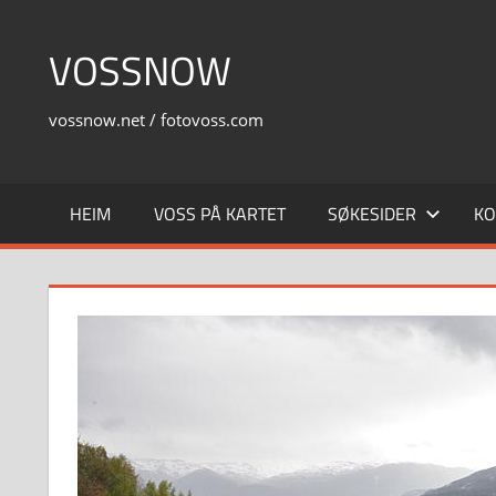
Skip
to
VOSSNOW
content
vossnow.net / fotovoss.com
HEIM
VOSS PÅ KARTET
SØKESIDER
KO