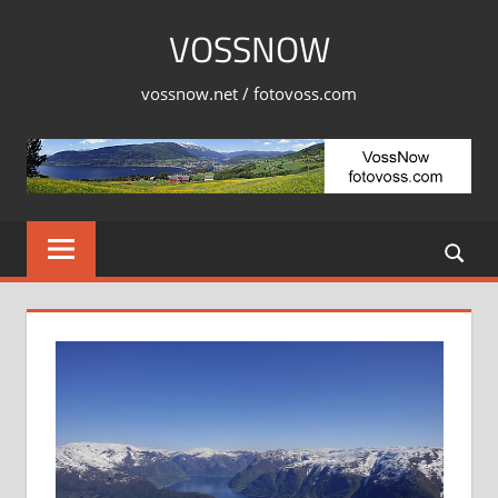
Skip
VOSSNOW
to
content
vossnow.net / fotovoss.com