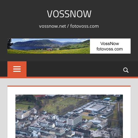
Skip
VOSSNOW
to
content
vossnow.net / fotovoss.com