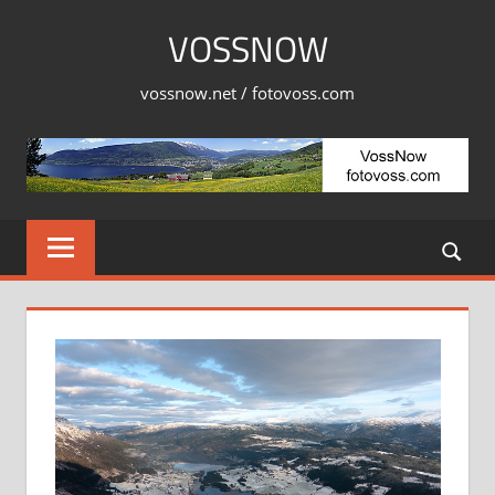
Skip
VOSSNOW
to
content
vossnow.net / fotovoss.com