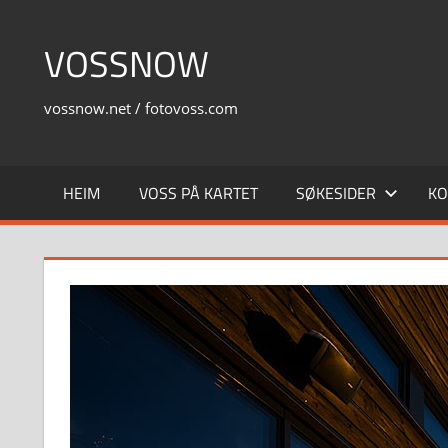
Skip
to
VOSSNOW
content
vossnow.net / fotovoss.com
HEIM
VOSS PÅ KARTET
SØKESIDER
KO