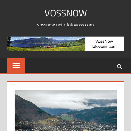
Skip
VOSSNOW
to
content
vossnow.net / fotovoss.com