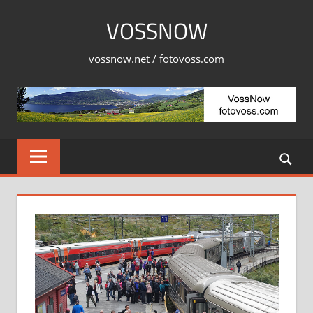
Skip
VOSSNOW
to
content
vossnow.net / fotovoss.com