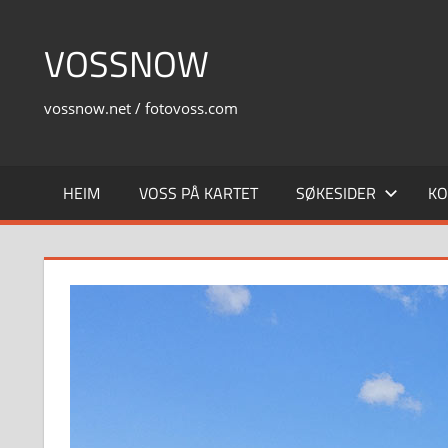
Skip
to
VOSSNOW
content
vossnow.net / fotovoss.com
HEIM
VOSS PÅ KARTET
SØKESIDER
KO