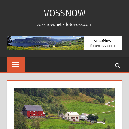
Skip
VOSSNOW
to
content
vossnow.net / fotovoss.com