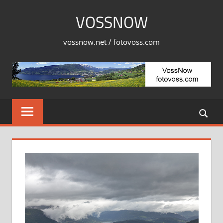
Skip
VOSSNOW
to
content
vossnow.net / fotovoss.com