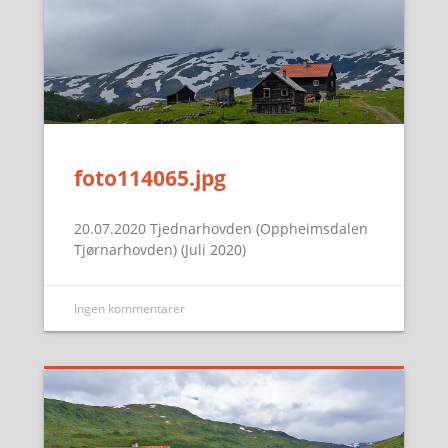
foto114065.jpg
20.07.2020 Tjednarhovden (Oppheimsdalen
Tjørnarhovden) (Juli 2020)
Ingen kommentarer