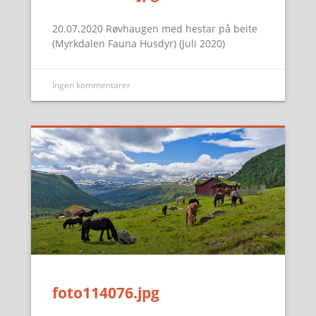
20.07.2020 Røvhaugen med hestar på beite
(Myrkdalen Fauna Husdyr) (Juli 2020)
Ingen kommentarer
foto114076.jpg