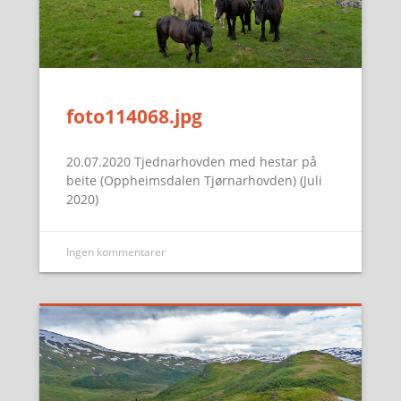
foto114068.jpg
20.07.2020 Tjednarhovden med hestar på
beite (Oppheimsdalen Tjørnarhovden) (Juli
2020)
Ingen kommentarer