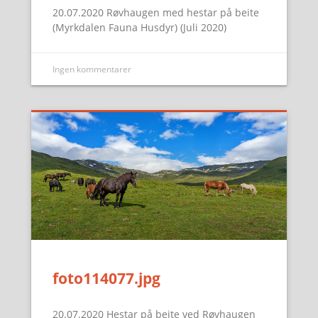
20.07.2020 Røvhaugen med hestar på beite
(Myrkdalen Fauna Husdyr) (Juli 2020)
Ingen kommentarer
foto114077.jpg
20.07.2020 Hestar på beite ved Røvhaugen