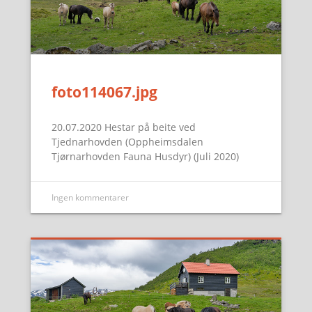
foto114067.jpg
20.07.2020 Hestar på beite ved
Tjednarhovden (Oppheimsdalen
Tjørnarhovden Fauna Husdyr) (Juli 2020)
Ingen kommentarer