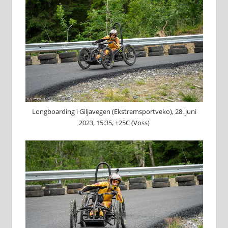
Longboarding i Giljavegen (Ekstremsportveko), 28. juni
2023, 15:35, +25C (Voss)