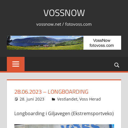
Skip
VOSSNOW
to
content
vossnow.net / fotovoss.com
28.06.2023 – LONGBOARDING
28. juni 2023
Svein
Vestlandet
,
Voss Herad
Longboarding i Giljavegen (Ekstremsportveko)