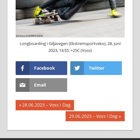
Longboarding i Giljavegen (Ekstremsportveko), 28. juni
2023, 14:55, +25C (Voss)
Facebook
Twitter
Email
Innleggsnavigasjon
Previous
28.06.2023 – Voss i Dag
Post:
Next
29.06.2023 – Voss i Dag
Post: