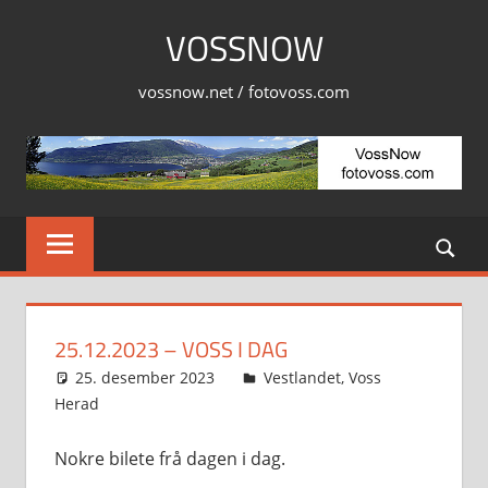
Skip
VOSSNOW
to
content
vossnow.net / fotovoss.com
25.12.2023 – VOSS I DAG
25. desember 2023
Svein
Vestlandet
,
Voss
Herad
Nokre bilete frå dagen i dag.