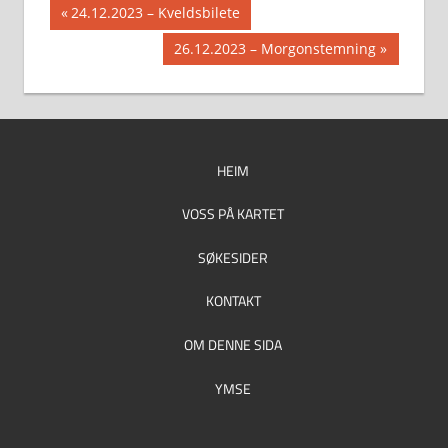
Innleggsnavigasjon
Previous
24.12.2023 – Kveldsbilete
Post:
Next
26.12.2023 – Morgonstemning
Post:
HEIM
VOSS PÅ KARTET
SØKESIDER
KONTAKT
OM DENNE SIDA
YMSE