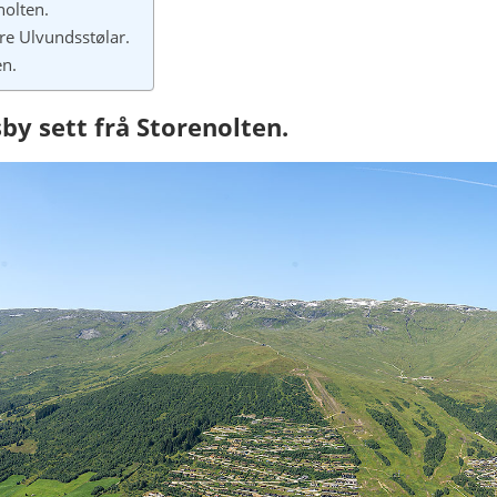
nolten.
re Ulvundsstølar.
n.
y sett frå Storenolten.