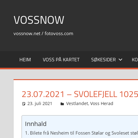
Skip
to
VOSSNOW
content
vossnow.net / fotovoss.com
HEIM
VOSS PÅ KARTET
SØKESIDER
KO
23.07.2021 – SVOLEFJELL 102
23. juli 2021
Svein
Vestlandet
,
Voss Herad
Innhald
Bilete frå Nesheim til Fossen Stølar og Svoleset støl