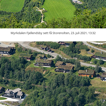
Myrkdalen Fjellendsby sett få Storenolten, 23. juli 2021, 13:32