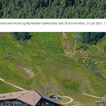
sestrand Hotel og Myrkdalen Fjellendsby sett få Storenolten, 23. juli 2021, 1