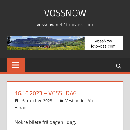
Skip
VOSSNOW
to
content
vossnow.net / fotovoss.com
16.10.2023 – VOSS I DAG
16. oktober 2023
Svein
Vestlandet
,
Voss
Herad
Nokre bilete frå dagen i dag.