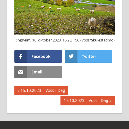
Ringheim, 16. oktober 2023, 16:28, +5C (Voss/Skulestadmo)
Facebook
Twitter
Email
Innleggsnavigasjon
Previous
15.10.2023 – Voss i Dag
Post:
Next
17.10.2023 – Voss i Dag
Post: