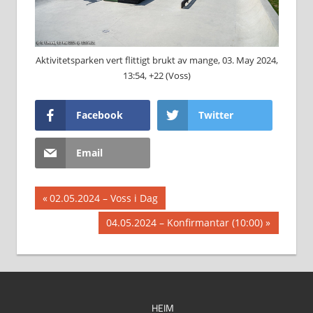
Aktivitetsparken vert flittigt brukt av mange, 03. May 2024,
13:54, +22 (Voss)
Facebook
Twitter
Email
Innleggsnavigasjon
Previous
02.05.2024 – Voss i Dag
Post:
Next
04.05.2024 – Konfirmantar (10:00)
Post:
HEIM