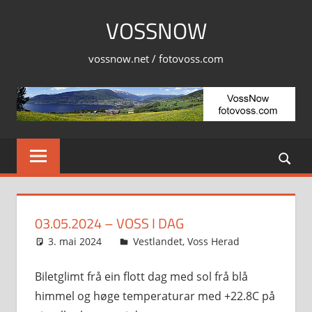
Skip
VOSSNOW
to
content
vossnow.net / fotovoss.com
03.05.2024 – VOSS I DAG
3. mai 2024
Svein
Vestlandet
,
Voss Herad
Biletglimt frå ein flott dag med sol frå blå
himmel og høge temperaturar med +22.8C på